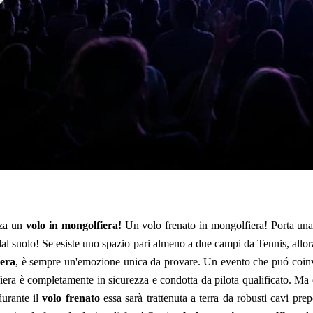
zza un
volo in mongolfiera!
Un volo frenato in mongolfiera! Porta una 
dal suolo! Se esiste uno spazio pari almeno a due campi da Tennis, allo
iera
, è sempre un'emozione unica da provare. Un evento che puó coinvo
iera è completamente in sicurezza e condotta da pilota qualificato. Ma
durante il
volo frenato
essa sarà trattenuta a terra da robusti cavi prep