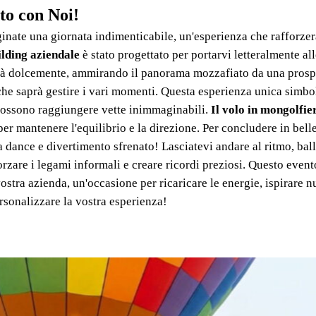
to con Noi!
ginate una giornata indimenticabile, un'esperienza che rafforzer
lding aziendale
è stato progettato per portarvi letteralmente all
everà dolcemente, ammirando il panorama mozzafiato da una pros
e saprà gestire i vari momenti. Questa esperienza unica simbol
 possono raggiungere vette inimmaginabili.
Il volo in mongolfie
 mantenere l'equilibrio e la direzione. Per concludere in belle
 dance e divertimento sfrenato! Lasciatevi andare al ritmo, ballat
orzare i legami informali e creare ricordi preziosi. Questo event
vostra azienda, un'occasione per ricaricare le energie, ispirare 
ersonalizzare la vostra esperienza!