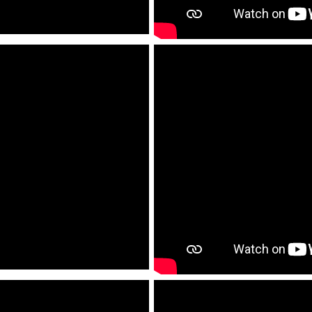
Comune di Arezzo
Comune di Arzignano
Comune di Barberino Tavarnelle
Comune di Borgosesia
Comune di Bova Marina
Comune di Bresso
Comune di Cagli
Comune di Cento
Comune di Collesalvetti
Comune di Cologno Monzese
Comune di Contigliano
Comune di Cornaredo
Comune di Cortenova
Comune di Milano