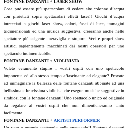
FONTANE DANZANTI + LASER SHOW
Cosa può essere più spettacolare di vedere alte colonne d’acqua
con proiettati sopra spettacolari effetti laser!! Giochi d’acqua
intrecciati a giochi laser show, colori, fasci di luce, immagini
tridimensionali ed una musica suggestiva, creeranno anche nello
spettatore più esigente meraviglia e stupore. Veri e propri show
artistici sapientemente macchinati dai nostri operatori per uno
spettacolo indimenticabile.
FONTANE DANZANTI + VIOLINISTA
Volete veramente stupire i vostri ospiti con uno spettacolo
imponente ed allo stesso tempo affascinante ed elegante? Provate
ad immaginare la bellezza delle fontane danzanti abbinate ad una
bellissima e bravissima violinista che esegue musiche suggestive in
simbiosi con le fontane danzanti! Uno spettacolo unico ed originale
da regalare ai vostri ospiti che non dimenticheranno tanto
facilmente.
FONTANE DANZANTI +
ARTISTI PERFORMER
Un vero e proprio spettacolo nello spettacolo!! Fontane danzanti