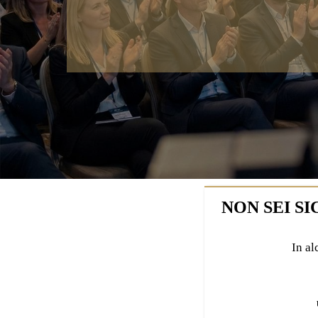
NON SEI S
In al