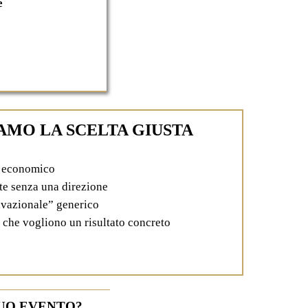
e
AMO LA SCELTA GIUSTA
ù economico
te senza una direzione
ivazionale” generico
che vogliono un risultato concreto
TUO EVENTO?