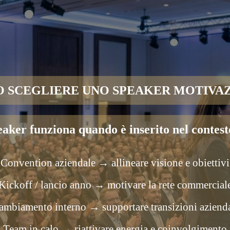
 SCEGLIERE UNO SPEAKER MOTIVA
aker funziona quando è inserito nel contest
Convention aziendale → allineare visione e obiettivi
Kickoff / lancio anno → motivare la rete commercial
ambiamento interno → supportare transizioni azienda
Team in calo → riattivare energia e coinvolgimento