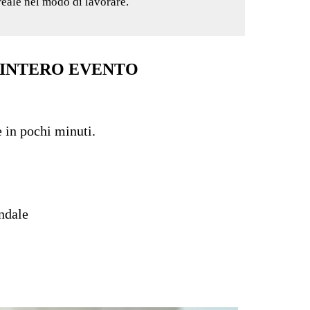
reale nel modo di lavorare.
'INTERO EVENTO
e in pochi minuti.
ndale