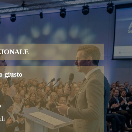
ZIONALE
o giusto
e
li