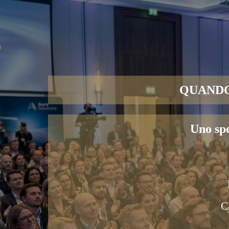
QUANDO
Uno spe
C