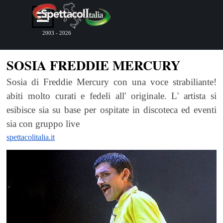
Vai ai contenuti
Salta menù
2003 - 2026
SOSIA FREDDIE MERCURY
Sosia di Freddie Mercury con una voce strabiliante!
abiti molto curati e fedeli all' originale. L' artista si
esibisce sia su base per ospitate in discoteca ed eventi
sia con gruppo live
spettacolitalia.it