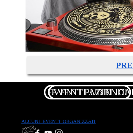
PRE
EVENTI PUBBLICI
EVENTI AZIEND
ALCUNI EVENTI ORGANIZZATI