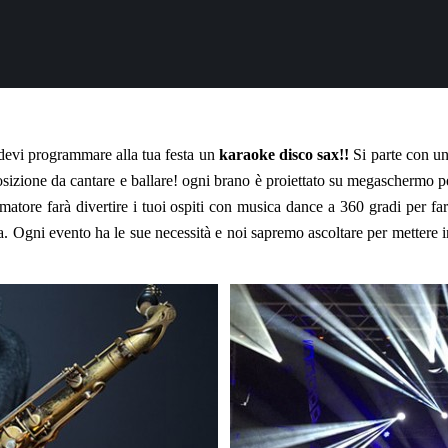
devi programmare alla tua festa un
karaoke disco sax!!
Si parte con un
osizione da cantare e ballare! ogni brano è proiettato su megaschermo p
nimatore farà divertire i tuoi ospiti con musica dance a 360 gradi per fa
a. Ogni evento ha le sue necessità e noi sapremo ascoltare per mettere in 