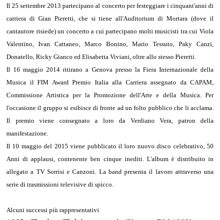
Il 25 settembre 2013 partecipano al concerto per festeggiare i cinquant'anni di
carriera di Gian Pieretti, che si tiene all'Auditorium di Mortara (dove il
cantautore risiede) un concerto a cui partecipano molti musicisti tra cui Viola
Valentino, Ivan Cattaneo, Marco Bonino, Mario Tessuto, Paky Canzi,
Donatello, Ricky Gianco ed Elisabetta Viviani, oltre allo stesso Pieretti.
Il 16 maggio 2014 ritirano a Genova presso la Fiera Internazionale della
Musica il FIM Award Premio Italia alla Carriera assegnato da CAPAM,
Commissione Artistica per la Promozione dell'Arte e della Musica. Per
l'occasione il gruppo si esibisce di fronte ad un folto pubblico che li acclama.
Il premio viene consegnato a loro da Verdiano Vera, patron della
manifestazione.
Il 10 maggio del 2015 viene pubblicato il loro nuovo disco celebrativo, 50
Anni di applausi, contenente ben cinque inediti. L'album è distribuito in
allegato a TV Sorrisi e Canzoni. La band presenta il lavoro attraverso una
serie di trasmissioni televisive di spicco.
Alcuni successi più rappresentativi