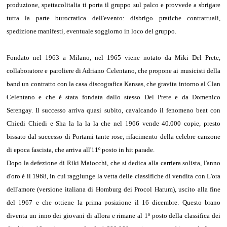
produzione, spettacolitalia ti porta il gruppo sul palco e provvede a sbrigare
tutta la parte burocratica dell'evento: disbrigo pratiche contrattuali,
spedizione manifesti, eventuale soggiorno in loco del gruppo.
Fondato nel 1963 a Milano, nel 1965 viene notato da Miki Del Prete,
collaboratore e paroliere di Adriano Celentano, che propone ai musicisti della
band un contratto con la casa discografica Kansas, che gravita intorno al Clan
Celentano e che è stata fondata dallo stesso Del Prete e da Domenico
Serengay. Il successo arriva quasi subito, cavalcando il fenomeno beat con
Chiedi Chiedi e Sha la la la la che nel 1966 vende 40.000 copie, presto
bissato dal successo di Portami tante rose, rifacimento della celebre canzone
di epoca fascista, che arriva all'11º posto in hit parade.
Dopo la defezione di Riki Maiocchi, che si dedica alla carriera solista, l'anno
d'oro è il 1968, in cui raggiunge la vetta delle classifiche di vendita con L'ora
dell'amore (versione italiana di Homburg dei Procol Harum), uscito alla fine
del 1967 e che ottiene la prima posizione il 16 dicembre. Questo brano
diventa un inno dei giovani di allora e rimane al 1º posto della classifica dei