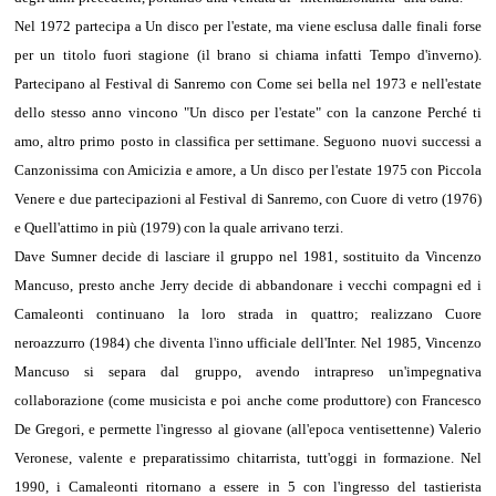
Nel 1972 partecipa a Un disco per l'estate, ma viene esclusa dalle finali forse
per un titolo fuori stagione (il brano si chiama infatti Tempo d'inverno).
Partecipano al Festival di Sanremo con Come sei bella nel 1973 e nell'estate
dello stesso anno vincono "Un disco per l'estate" con la canzone Perché ti
amo, altro primo posto in classifica per settimane. Seguono nuovi successi a
Canzonissima con Amicizia e amore, a Un disco per l'estate 1975 con Piccola
Venere e due partecipazioni al Festival di Sanremo, con Cuore di vetro (1976)
e Quell'attimo in più (1979) con la quale arrivano terzi.
Dave Sumner decide di lasciare il gruppo nel 1981, sostituito da Vincenzo
Mancuso, presto anche Jerry decide di abbandonare i vecchi compagni ed i
Camaleonti continuano la loro strada in quattro; realizzano Cuore
neroazzurro (1984) che diventa l'inno ufficiale dell'Inter. Nel 1985, Vincenzo
Mancuso si separa dal gruppo, avendo intrapreso un'impegnativa
collaborazione (come musicista e poi anche come produttore) con Francesco
De Gregori, e permette l'ingresso al giovane (all'epoca ventisettenne) Valerio
Veronese, valente e preparatissimo chitarrista, tutt'oggi in formazione. Nel
1990, i Camaleonti ritornano a essere in 5 con l'ingresso del tastierista