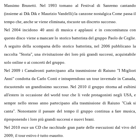
Massimo Brunetti. Nel 1993 tornano al Festival di Sanremo cantando
(insieme ai Dik Dik e Maurizio Vandelli) la canzone nostalgica Come passa il
tempo che, anche se viene eliminata, riscuote un discreto successo.
Nel 2004 incidono 40 anni di musica e applausi e in concomitanza con
questo disco viene a mancare lo storico batterista del gruppo Paolo de Ceglie.
A seguito della scomparsa dello storico batterista, nel 2006 pubblicano la
raccolta "Storia", una rivisitazione dei loro più grandi successi, acquistabile
solo online o ai concerti del gruppo.
Nel 2009 i Camaleonti partecipano alla trasmissione di Raiuno "I Migliori
Anni" condotta da Carlo Conti e intraprendono un tour invernale in Canada,
riscuotendo un grandissimo successo. Nel 2010 il gruppo ritorna ad esibirsi
all'estero in occasione del world tour che li vede protagonisti negli USA, e
sempre nello stesso anno partecipano alla trasmissione di Raiuno "Ciak si
canta". Nonostante il passare del tempo il gruppo continua a fare musica,
riproponendo i loro più grandi successi e nuovi brani.
Nel 2010 esce un CD che racchiude gran parte delle esecuzioni dal vivo del
2009; il tour estivo è tutto esaurito.