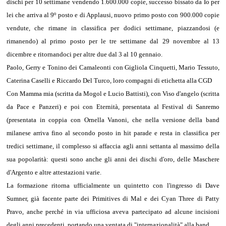
dischi per 10 settimane vendendo 1.600.000 copie, successo bissato da Io per
lei che arriva al 9º posto e di Applausi, nuovo primo posto con 900.000 copie
vendute, che rimane in classifica per dodici settimane, piazzandosi (e
rimanendo) al primo posto per le tre settimane dal 29 novembre al 13
dicembre e ritornandoci per altre due dal 3 al 10 gennaio.
Paolo, Gerry e Tonino dei Camaleonti con Gigliola Cinquetti, Mario Tessuto,
Caterina Caselli e Riccardo Del Turco, loro compagni di etichetta alla CGD
Con Mamma mia (scritta da Mogol e Lucio Battisti), con Viso d'angelo (scritta
da Pace e Panzeri) e poi con Eternità, presentata al Festival di Sanremo
(presentata in coppia con Ornella Vanoni, che nella versione della band
milanese arriva fino al secondo posto in hit parade e resta in classifica per
tredici settimane, il complesso si affaccia agli anni settanta al massimo della
sua popolarità: questi sono anche gli anni dei dischi d'oro, delle Maschere
d'Argento e altre attestazioni varie.
La formazione ritorna ufficialmente un quintetto con l'ingresso di Dave
Sumner, già facente parte dei Primitives di Mal e dei Cyan Three di Patty
Pravo, anche perché in via ufficiosa aveva partecipato ad alcune incisioni
degli anni precedenti, portando una ventata di "internazionalità" alla band.