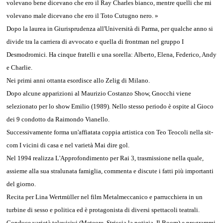
volevano bene dicevano che ero il Ray Charles bianco, mentre quelli che mi
volevano male dicevano che ero il Toto Cutugno nero. »
Dopo la laurea in Giurisprudenza all'Università di Parma, per qualche anno si
divide tra la carriera di avvocato e quella di frontman nel gruppo I
Desmodromici. Ha cinque fratelli e una sorella: Alberto, Elena, Federico, Andy
e Charlie.
Nei primi anni ottanta esordisce allo Zelig di Milano.
Dopo alcune apparizioni al Maurizio Costanzo Show, Gnocchi viene
selezionato per lo show Emilio (1989). Nello stesso periodo è ospite al Gioco
dei 9 condotto da Raimondo Vianello.
Successivamente forma un'affiatata coppia artistica con Teo Teocoli nella sit-
com I vicini di casa e nel varietà Mai dire gol.
Nel 1994 realizza L'Approfondimento per Rai 3, trasmissione nella quale,
assieme alla sua stralunata famiglia, commenta e discute i fatti più importanti
del giorno.
Recita per Lina Wertmüller nel film Metalmeccanico e parrucchiera in un
turbine di sesso e politica ed è protagonista di diversi spettacoli teatrali.
Conduce varietà televisivi (Meteore, Striscia la notizia, Il Boom) e programmi