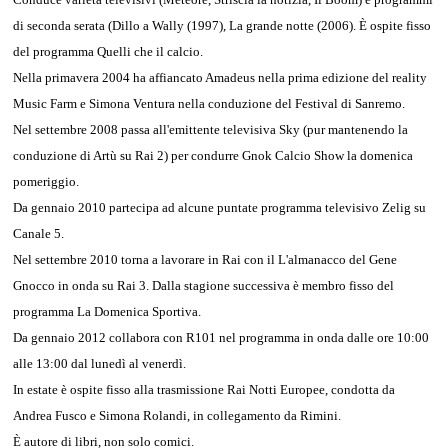
di seconda serata (Dillo a Wally (1997), La grande notte (2006). È ospite fisso
del programma Quelli che il calcio.
Nella primavera 2004 ha affiancato Amadeus nella prima edizione del reality
Music Farm e Simona Ventura nella conduzione del Festival di Sanremo.
Nel settembre 2008 passa all'emittente televisiva Sky (pur mantenendo la
conduzione di Artù su Rai 2) per condurre Gnok Calcio Show la domenica
pomeriggio.
Da gennaio 2010 partecipa ad alcune puntate programma televisivo Zelig su
Canale 5.
Nel settembre 2010 torna a lavorare in Rai con il L'almanacco del Gene
Gnocco in onda su Rai 3. Dalla stagione successiva è membro fisso del
programma La Domenica Sportiva.
Da gennaio 2012 collabora con R101 nel programma in onda dalle ore 10:00
alle 13:00 dal lunedì al venerdì.
In estate è ospite fisso alla trasmissione Rai Notti Europee, condotta da
Andrea Fusco e Simona Rolandi, in collegamento da Rimini.
È autore di libri, non solo comici.